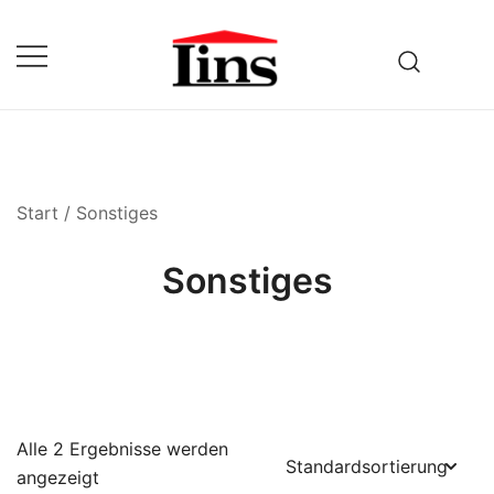
Zum
Inhalt
springen
Fuhrbetrieb & Baustoffhandel
Lins
Start
/ Sonstiges
Sonstiges
Alle 2 Ergebnisse werden
angezeigt