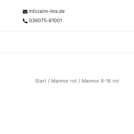
Zum
Info(a)m-lins.de
Inhalt
springen
036075-61001
Start
/
Marmor rot
/
Marmor 8-16 rot