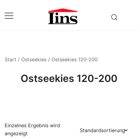
Zum
Inhalt
springen
Fuhrbetrieb & Baustoffhandel
Lins
Start
/
Ostseekies
/ Ostseekies 120-200
Ostseekies 120-200
Einzelnes Ergebnis wird
angezeigt