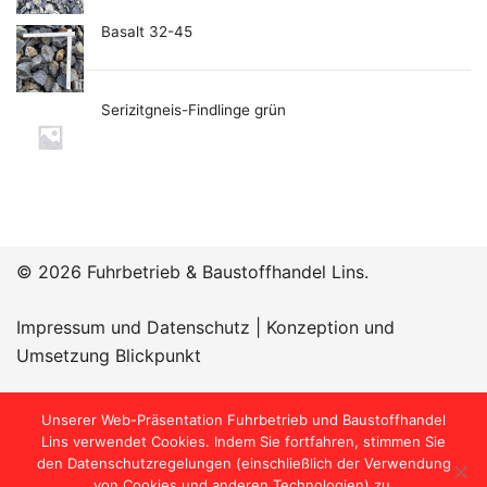
Basalt 32-45
Serizitgneis-Findlinge grün
© 2026 Fuhrbetrieb & Baustoffhandel Lins.
Impressum und Datenschutz
|
Konzeption und
Umsetzung Blickpunkt
Öffnungszeiten:
Unserer Web-Präsentation Fuhrbetrieb und Baustoffhandel
Lins verwendet Cookies. Indem Sie fortfahren, stimmen Sie
den Datenschutzregelungen (einschließlich der Verwendung
von Cookies und anderen Technologien) zu.