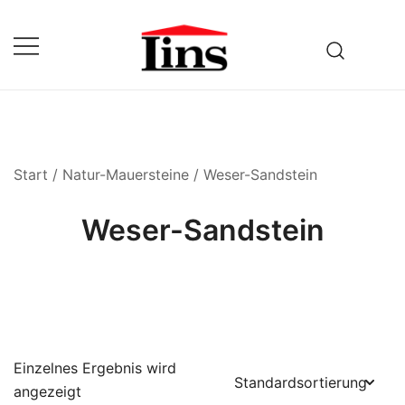
Zum
Inhalt
springen
Fuhrbetrieb & Baustoffhandel
Lins
Start
/
Natur-Mauersteine
/ Weser-Sandstein
Weser-Sandstein
Einzelnes Ergebnis wird
angezeigt