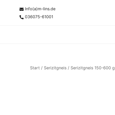
Zum
Info(a)m-lins.de
Inhalt
springen
036075-61001
Start
/
Serizitgneis
/
Serizitgneis 150-600 g