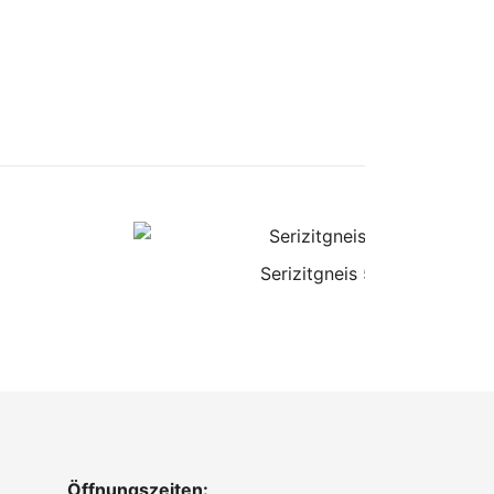
Serizitgneis 50-450 Grün
Öffnungszeiten: