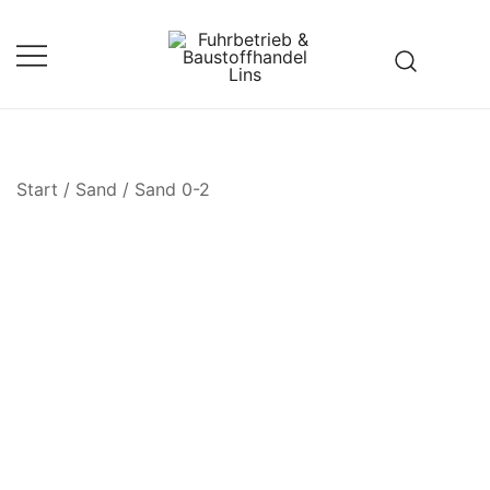
Zum
Inhalt
springen
Fuhrbetrieb & Baustoffhandel
Lins
Start
/
Sand
/
Sand 0-2