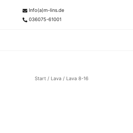
Zum
Info(a)m-lins.de
Inhalt
springen
036075-61001
Start
/
Lava
/
Lava 8-16