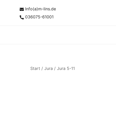
Zum
Info(a)m-lins.de
Inhalt
springen
036075-61001
Start
/
Jura
/
Jura 5-11