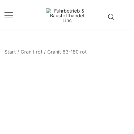
Zum
Inhalt
springen
Fuhrbetrieb & Baustoffhandel
Lins
Start
/
Granit rot
/
Granit 63-180 rot