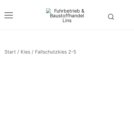
Zum
Inhalt
springen
Fuhrbetrieb & Baustoffhandel
Lins
Start
/
Kies
/
Fallschutzkies 2-5