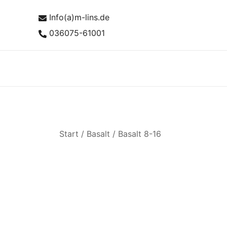
Zum
Info(a)m-lins.de
Inhalt
springen
036075-61001
Start
/
Basalt
/
Basalt 8-16