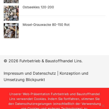
Ostseekies 120-200
Mosel-Grauwacke 80-150 Rot
© 2026 Fuhrbetrieb & Baustoffhandel Lins.
Impressum und Datenschutz
|
Konzeption und
Umsetzung Blickpunkt
Öffnungszeiten:
Unserer Web-Präsentation Fuhrbetrieb und Baustoffhandel
Lins verwendet Cookies. Indem Sie fortfahren, stimmen Sie
den Datenschutzregelungen (einschließlich der Verwendung
von Cookies und anderen Technologien) zu.