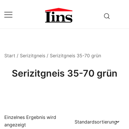
Zum
Inhalt
springen
Fuhrbetrieb & Baustoffhandel
Lins
Start
/
Serizitgneis
/ Serizitgneis 35-70 grün
Serizitgneis 35-70 grün
Einzelnes Ergebnis wird
angezeigt