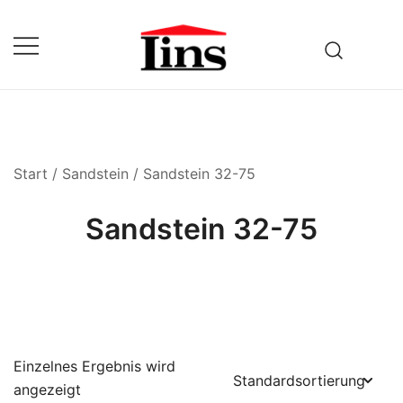
Zum
Inhalt
springen
Fuhrbetrieb & Baustoffhandel
Lins
Start
/
Sandstein
/ Sandstein 32-75
Sandstein 32-75
Einzelnes Ergebnis wird
angezeigt