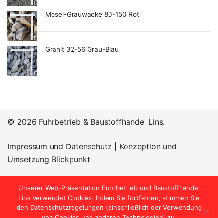
Mosel-Grauwacke 80-150 Rot
Granit 32-56 Grau-Blau
© 2026 Fuhrbetrieb & Baustoffhandel Lins.
Impressum und Datenschutz
|
Konzeption und
Umsetzung Blickpunkt
Öffnungszeiten:
Unserer Web-Präsentation Fuhrbetrieb und Baustoffhandel
Lins verwendet Cookies. Indem Sie fortfahren, stimmen Sie
den Datenschutzregelungen (einschließlich der Verwendung
von Cookies und anderen Technologien) zu.