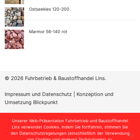
Ostseekies 120-200
Marmor 56-140 rot
© 2026 Fuhrbetrieb & Baustoffhandel Lins.
Impressum und Datenschutz
|
Konzeption und
Umsetzung Blickpunkt
Öffnungszeiten:
Unserer Web-Präsentation Fuhrbetrieb und Baustoffhandel
Lins verwendet Cookies. Indem Sie fortfahren, stimmen Sie
den Datenschutzregelungen (einschließlich der Verwendung
von Cookies und anderen Technologien) zu.