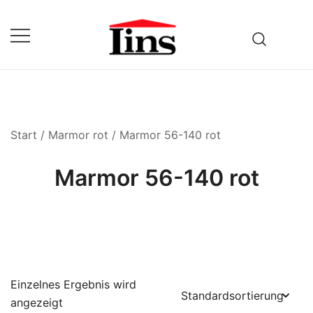
Zum
Inhalt
springen
Fuhrbetrieb & Baustoffhandel
Lins
Start
/
Marmor rot
/ Marmor 56-140 rot
Marmor 56-140 rot
Einzelnes Ergebnis wird
angezeigt